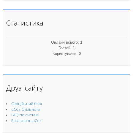
Статистика
Онлайн всього:
1
Гостей:
1
Користувачів:
0
Друзі сайту
Офіційьний блог
uCoz Спільнота
FAQ по системі
База знань uCoz