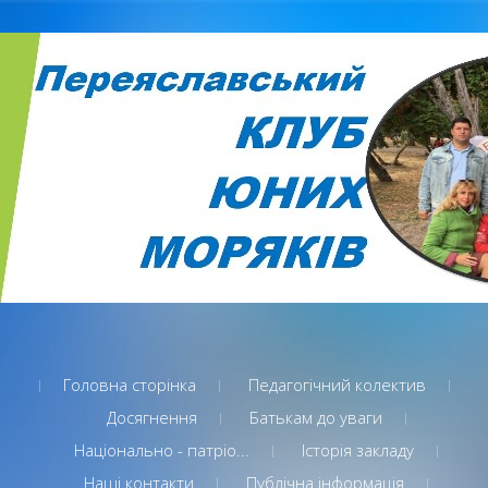
Головна сторінка
Педагогічний колектив
Досягнення
Батькам до уваги
Національно - патріо...
Історія закладу
Наші контакти
Публічна інформація