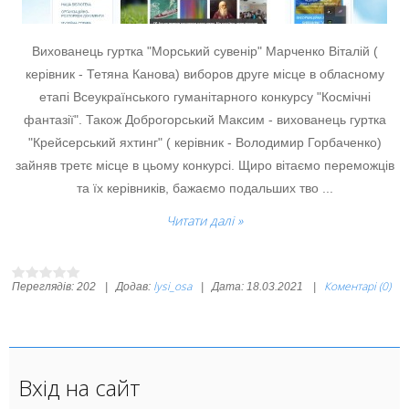
Вихованець гуртка "Морський сувенір" Марченко Віталій (
керівник - Тетяна Канова) виборов друге місце в обласному
етапі Всеукраїнського гуманітарного конкурсу "Космічні
фантазії". Також Доброгорський Максим - вихованець гуртка
"Крейсерський яхтинг" ( керівник - Володимир Горбаченко)
зайняв третє місце в цьому конкурсі. Щиро вітаємо переможців
та їх керівників, бажаємо подальших тво
...
Читати далі »
lysi_osa
Коментарі (0)
Переглядів:
202
|
Додав:
|
Дата:
18.03.2021
|
Вхід на сайт