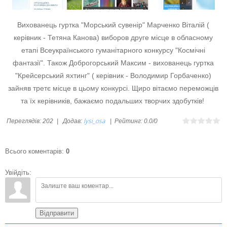
Вихованець гуртка "Морський сувенір" Марченко Віталій (
керівник - Тетяна Канова) виборов друге місце в обласному
етапі Всеукраїнського гуманітарного конкурсу "Космічні
фантазії". Також Доброгорський Максим - вихованець гуртка
"Крейсерський яхтинг" ( керівник - Володимир Горбаченко)
зайняв третє місце в цьому конкурсі. Щиро вітаємо переможців
та їх керівників, бажаємо подальших творчих здобутків!
lysi_osa
Переглядів
:
202
|
Додав
:
|
Рейтинг
:
0.0
/
0
Всього коментарів
:
0
Увійдіть:
Відправити