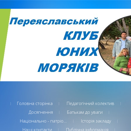
Головна сторінка
Педагогічний колектив
Досягнення
Батькам до уваги
Національно - патріо...
Історія закладу
Наші контакти
Публічна інформація