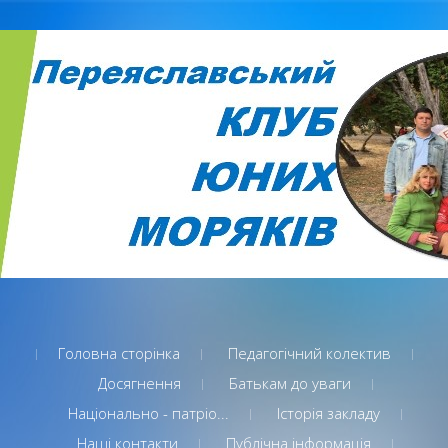
Головна сторінка
Педагогічний колектив
Досягнення
Батькам до уваги
Національно - патріо...
Історія закладу
Наші контакти
Публічна інформація