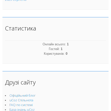
Статистика
Онлайн всього:
1
Гостей:
1
Користувачів:
0
Друзі сайту
Офіційьний блог
uCoz Спільнота
FAQ по системі
База знань uCoz