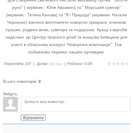
Для створення святкового настрою вихованці гуртків " Золоте
руно" ( керівник - Юлія Аврамич) та " Морський сувенір"
(керівник - Тетяна Канова) та "Я і Природа" (керівник- Наталія
Чорненко) взялися виготовляти новорічні прикраси: ялинкові
іграшки, різдвяні вінки, сувеніри та подарунки. Кращі з виробів
надіслані до Центру творчості дітей та юнацтва Київщини для
участі в обласному конкурсі "Новорічна композиція". Тож
побажаємо перемог нашим гуртківцям.
lysi_osa
Переглядів
:
107
|
Додав
:
|
Рейтинг
:
0.0
/
0
Всього коментарів
:
0
Увійдіть:
Відправити