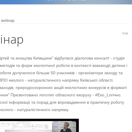
 вебінар
інар
19:46
дітей та юнацтва Київщини" відбулася діалогова консалт - студія
етодів та форм екологічної роботи в контексті взаємодії дитини і
боти долучилося більше 50 учасників - організатори заходу та
в ЗПО еколого - натуралістичного напряму Київської області.
аходів, природоохоронних акцій екологічних конкурсів в форматі
ння" Презентовано логотип обласного екоруху - #Еко_Lогічно.
исної інформації та порад для впровадження в практичну роботу
 еколого - натуралістичного напряму.