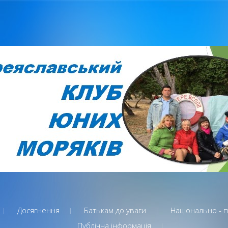
Досягнення
Батькам до уваги
Національно - па
Публічна інформація