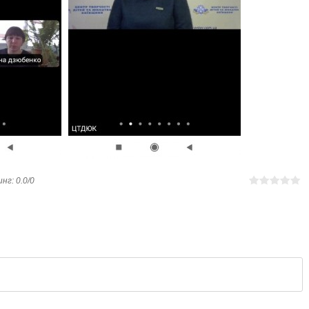
инг
:
0.0
/
0