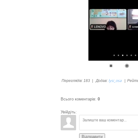
lysi_osa
Переглядів
:
183
|
Додав
:
|
Рейт
Всього коментарів
:
0
Увійдіть:
Відправити