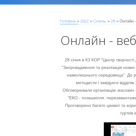
Головна
2022
Січень
28
»
»
»
» Онлайн -
Онлайн - веб
28 січня в КЗ КОР "Центр творчості 
"Запровадження та реалізація нових м
навколишнього середовища". До ро
методисти і завідуючі відділі
Обговорювали організацію масових з
"ЕКО - позашкілля: перезавантаже
Проговорено багато цікавої та кор
гуртків